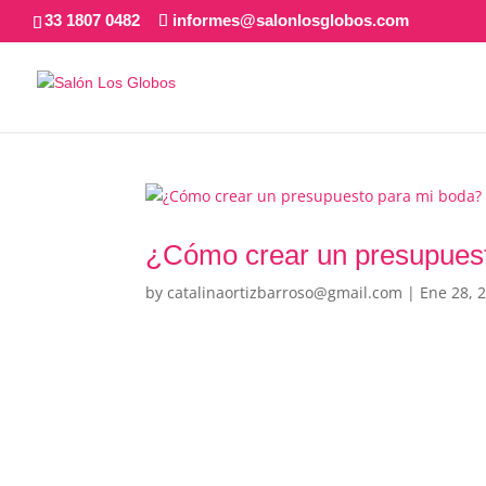
33 1807 0482
informes@salonlosglobos.com
¿Cómo crear un presupues
by
catalinaortizbarroso@gmail.com
|
Ene 28, 